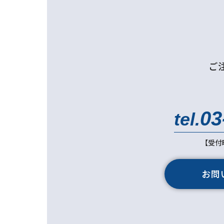
ご
03
tel.
【受付時
お問