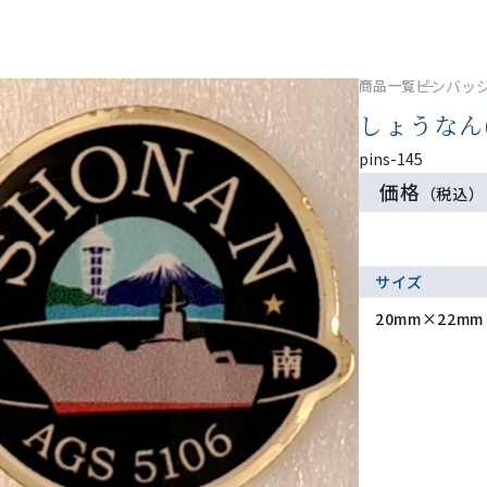
商品一覧
ピンバッ
しょうなん
pins-145
価格
（税込）
サイズ
20mm×22mm